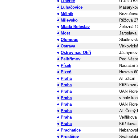
Liberec
U Jezu 52
Luhačovice
Masaryko
Mělník
Bezručova
Milevsko
Růžová 2
Mladá Boleslav
Železná 1
Most
Jaroslava
Olomouc
Sladkovsk
Ostrava
Vítkovická
Ostrov nad Ohří
Jáchymov
Pelhřimov
Pod Násp
Písek
Nádražní 
Plzeň
Husova 6
Praha
AT Zličín
Praha
Křižíkova 
Praha
ÚAN Flore
Praha
v hale ko
Praha
ÚAN Flore
Praha
AT Černý 
Praha
Velflíkova
Praha
Křížíkova 
Prachatice
Nebahovs
Prostějov
Svatopluk