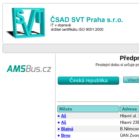
Předp
Prodejní dobu si určuje pr
Všec
Česká republika
Město
Adresa
Aš
Hlavní ul.
Aš
Hlavní 23
Blatná
B.Němcov
Brno
ÚAN Zvon