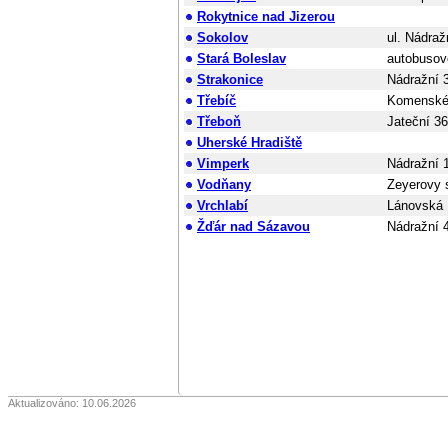
Rokytnice nad Jizerou
Sokolov
ul. Nádraž
Stará Boleslav
autobusov
Strakonice
Nádražní 
Třebíč
Komenské
Třeboň
Jateční 3
Uherské Hradiště
Vimperk
Nádražní 
Vodňany
Zeyerovy 
Vrchlabí
Lánovská 
Žďár nad Sázavou
Nádražní 
Aktualizováno: 10.06.2026