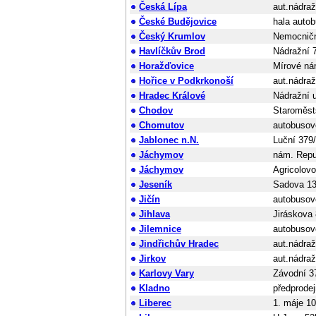
Česká Lípa
aut.nádraž
České Budějovice
hala auto
Český Krumlov
Nemocničn
Havlíčkův Brod
Nádražní 
Horažďovice
Mírové ná
Hořice v Podkrkonoší
aut.nádraž
Hradec Králové
Nádražní u
Chodov
Staroměst
Chomutov
autobusov
Jablonec n.N.
Luční 379
Jáchymov
nám. Repu
Jáchymov
Agricolov
Jeseník
Sadova 13
Jičín
autobusov
Jihlava
Jiráskova 
Jilemnice
autobusov
Jindřichův Hradec
aut.nádraž
Jirkov
aut.nádraž
Karlovy Vary
Závodní 3
Kladno
předprode
Liberec
1. máje 1