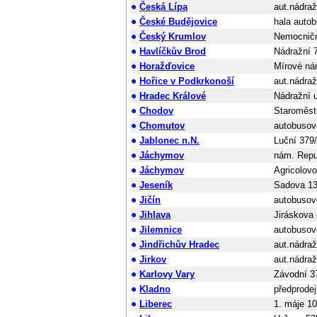
Česká Lípa
aut.nádraž
České Budějovice
hala auto
Český Krumlov
Nemocničn
Havlíčkův Brod
Nádražní 
Horažďovice
Mírové ná
Hořice v Podkrkonoší
aut.nádraž
Hradec Králové
Nádražní u
Chodov
Staroměst
Chomutov
autobusov
Jablonec n.N.
Luční 379
Jáchymov
nám. Repu
Jáchymov
Agricolov
Jeseník
Sadova 13
Jičín
autobusov
Jihlava
Jiráskova 
Jilemnice
autobusov
Jindřichův Hradec
aut.nádraž
Jirkov
aut.nádraž
Karlovy Vary
Závodní 3
Kladno
předprode
Liberec
1. máje 1