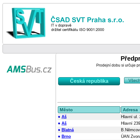
Předp
Prodejní dobu si určuje pr
Všec
Česká republika
Město
Adresa
Aš
Hlavní ul.
Aš
Hlavní 23
Blatná
B.Němcov
Brno
ÚAN Zvon