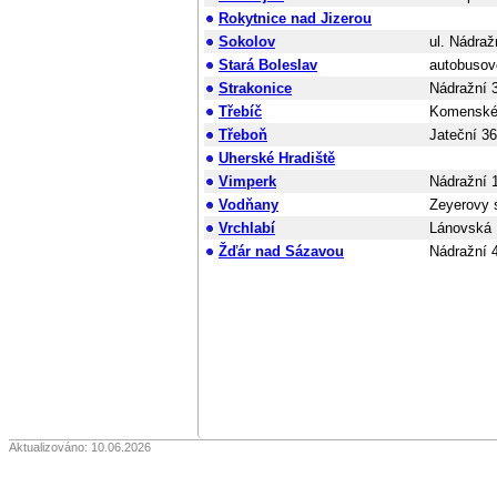
Rokytnice nad Jizerou
Sokolov
ul. Nádraž
Stará Boleslav
autobusov
Strakonice
Nádražní 
Třebíč
Komenské
Třeboň
Jateční 3
Uherské Hradiště
Vimperk
Nádražní 
Vodňany
Zeyerovy 
Vrchlabí
Lánovská 
Žďár nad Sázavou
Nádražní 
Aktualizováno: 10.06.2026