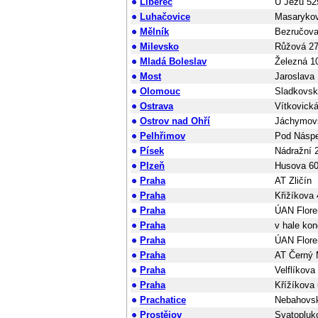
Liberec
U Jezu 52
Luhačovice
Masaryko
Mělník
Bezručova
Milevsko
Růžová 2
Mladá Boleslav
Železná 1
Most
Jaroslava
Olomouc
Sladkovsk
Ostrava
Vítkovická
Ostrov nad Ohří
Jáchymov
Pelhřimov
Pod Násp
Písek
Nádražní 
Plzeň
Husova 6
Praha
AT Zličín
Praha
Křižíkova 
Praha
ÚAN Flore
Praha
v hale ko
Praha
ÚAN Flore
Praha
AT Černý 
Praha
Velflíkova
Praha
Křížíkova 
Prachatice
Nebahovs
Prostějov
Svatopluk