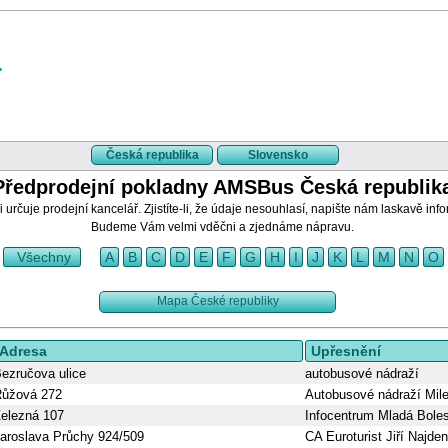
Česká republika
Slovensko
Předprodejní pokladny AMSBus Česká republik
 určuje prodejní kancelář. Zjistíte-li, že údaje nesouhlasí, napište nám laskavě inf
Budeme Vám velmi vděčni a zjednáme nápravu.
Všechny
A
B
C
D
E
F
G
H
I
J
K
L
M
N
O
Mapa České republiky
Adresa
Upřesnění
ezručova ulice
autobusové nádraží
ůžová 272
Autobusové nádraží Mil
elezná 107
Infocentrum Mladá Bole
aroslava Průchy 924/509
CA Euroturist Jiří Najde