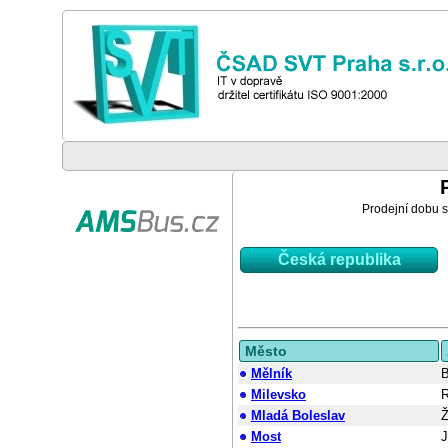
Prodejní dobu si
Česká republika
Město
Mělník
B
Milevsko
R
Mladá Boleslav
Ž
Most
J