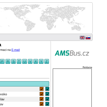
a
ormaci na
E-mail
P
R
S
T
U
V
X
Y
Z
Reklama
evsko
slav
nov