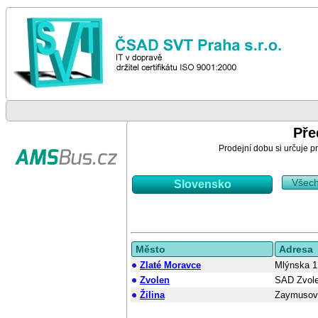
Pře
Prodejní dobu si určuje pr
Všec
Slovensko
Město
Adresa
Zlaté Moravce
Mlýnska 1
Zvolen
SAD Zvol
Žilina
Zaymusov