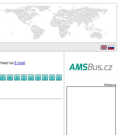
ormaci na
E-mail
P
R
S
T
U
V
X
Y
Z
Reklama