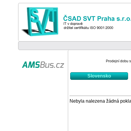
Prodejní dobu si
Slovensko
Nebyla nalezena žádná pokl