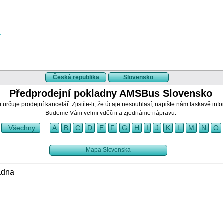
Česká republika
Slovensko
Předprodejní pokladny AMSBus Slovensko
 určuje prodejní kancelář. Zjistíte-li, že údaje nesouhlasí, napište nám laskavě inf
Budeme Vám velmi vděčni a zjednáme nápravu.
Všechny
A
B
C
D
E
F
G
H
I
J
K
L
M
N
O
Mapa Slovenska
adna