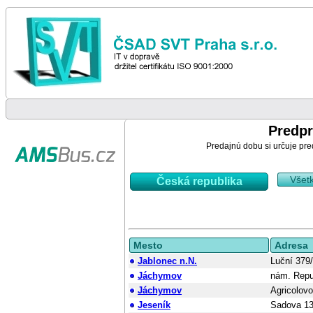
Predpr
Predajnú dobu si určuje pre
Všet
Česká republika
Mesto
Adresa
Jablonec n.N.
Luční 379
Jáchymov
nám. Repu
Jáchymov
Agricolov
Jeseník
Sadova 13