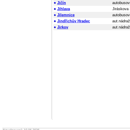
Jičín
autobusov
Jihlava
Jiráskova 
Jilemnice
autobusov
Jindřichův Hradec
aut.nádraž
Jirkov
aut.nádraž