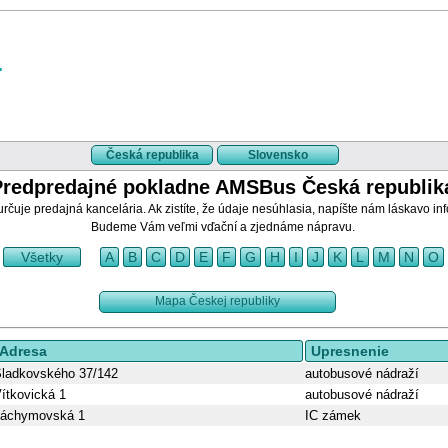
Česká republika
Slovensko
Predpredajné pokladne AMSBus Česká republik
rčuje predajná kancelária. Ak zistíte, že údaje nesúhlasia, napíšte nám láskavo i
Budeme Vám veľmi vďační a zjednáme nápravu.
Všetky
A
B
C
D
E
F
G
H
I
J
K
L
M
N
O
Mapa Českej republiky
Adresa
Upresnenie
ladkovského 37/142
autobusové nádraží
ítkovická 1
autobusové nádraží
Jáchymovská 1
IC zámek