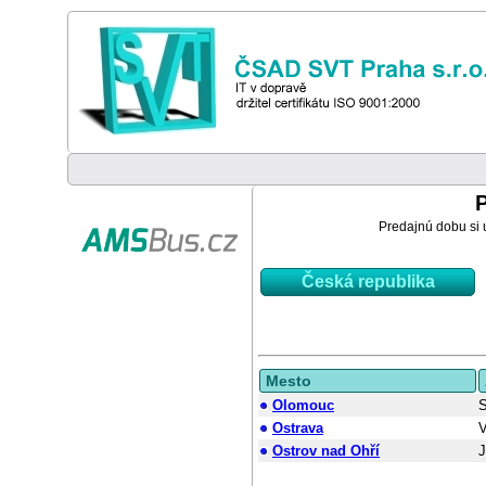
Predajnú dobu si u
Česká republika
Mesto
Olomouc
S
Ostrava
V
Ostrov nad Ohří