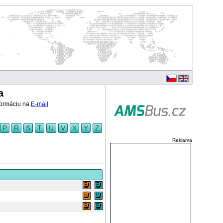
a
nformáciu na
E-mail
P
R
S
T
U
V
X
Y
Z
Reklama