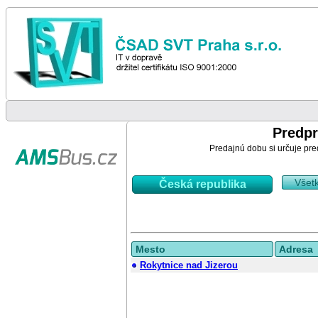
Predpr
Predajnú dobu si určuje pre
Všet
Česká republika
Mesto
Adresa
Rokytnice nad Jizerou