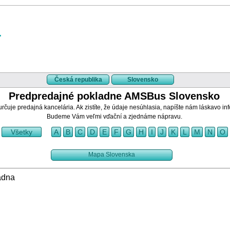
Česká republika
Slovensko
Predpredajné pokladne AMSBus Slovensko
rčuje predajná kancelária. Ak zistíte, že údaje nesúhlasia, napíšte nám láskavo i
Budeme Vám veľmi vďační a zjednáme nápravu.
Všetky
A
B
C
D
E
F
G
H
I
J
K
L
M
N
O
Mapa Slovenska
adna