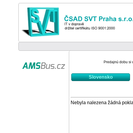
Predajnú dobu si u
Slovensko
Nebyla nalezena žádná pokl