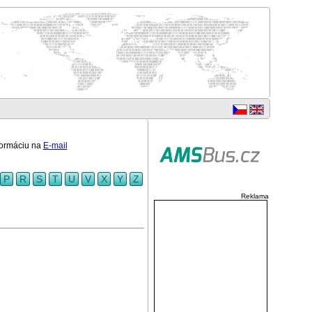
nformáciu na
E-mail
P
R
S
T
U
V
X
Y
Z
Reklama