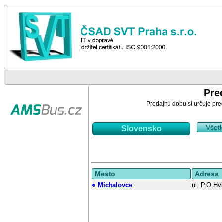
Pre
Predajnú dobu si určuje pre
Všet
Slovensko
Mesto
Adresa
Michalovce
ul. P.O.Hv