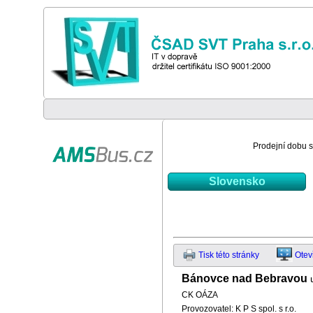
Prodejní dobu si
Slovensko
Tisk této stránky
Otev
Bánovce nad Bebravou
CK OÁZA
Provozovatel: K P S spol. s r.o.