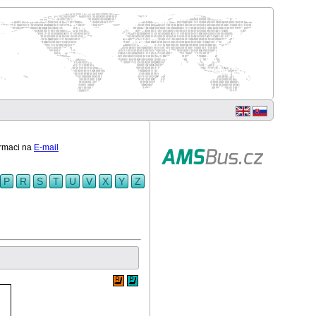
ormaci na
E-mail
P
R
S
T
U
V
X
Y
Z