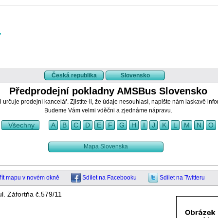
Česká republika
Slovensko
Předprodejní pokladny AMSBus Slovensko
 určuje prodejní kancelář. Zjistíte-li, že údaje nesouhlasí, napište nám laskavě inf
Budeme Vám velmi vděčni a zjednáme nápravu.
Všechny
A
B
C
D
E
F
G
H
I
J
K
L
M
N
O
Mapa Slovenska
řít mapu v novém okně
Sdílet na Facebooku
Sdílet na Twitteru
ul. Záfortňa č.579/11