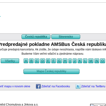
Česká republika
Slovensko
Predpredajné pokladne AMSBus Česká republik
rčuje predajná kancelária. Ak zistíte, že údaje nesúhlasia, napíšte nám láskavo i
Budeme Vám veľmi vďační a zjednáme nápravu.
Všetky
A
B
C
D
E
F
G
H
I
J
K
L
M
N
O
Mapa Českej republiky
oriť mapu v novom okne
Zdieľať na Facebooku
Zdieľať na Twitteru
měst Chomutova a Jirkova a.s.