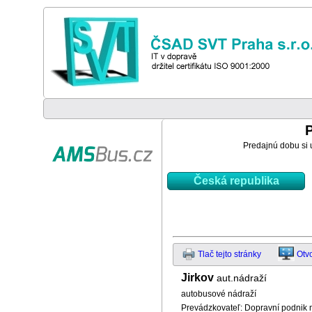
Predajnú dobu si u
Česká republika
Tlač tejto stránky
Otv
Jirkov
aut.nádraží
autobusové nádraží
Prevádzkovateľ: Dopravní podnik 