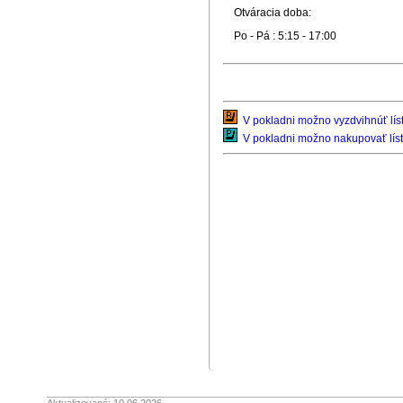
Otváracia doba:
Po - Pá : 5:15 - 17:00
V pokladni možno vyzdvihnúť líst
V pokladni možno nakupovať líst