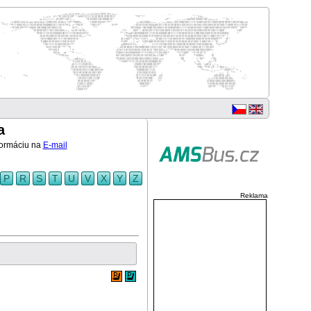
a
nformáciu na
E-mail
P
R
S
T
U
V
X
Y
Z
Reklama