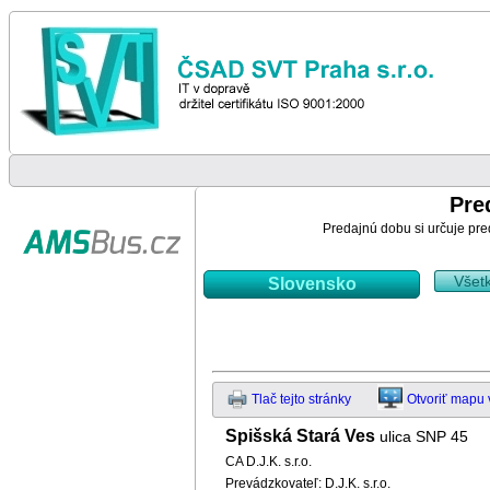
Pre
Predajnú dobu si určuje pre
Všet
Slovensko
Tlač tejto stránky
Otvoriť mapu
Spišská Stará Ves
ulica SNP 45
CA D.J.K. s.r.o.
Prevádzkovateľ: D.J.K. s.r.o.