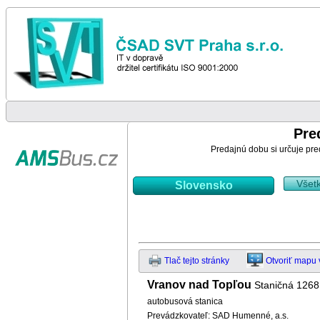
Pre
Predajnú dobu si určuje pre
Všet
Slovensko
Tlač tejto stránky
Otvoriť mapu
Vranov nad Topľou
Staničná 1268
autobusová stanica
Prevádzkovateľ: SAD Humenné, a.s.